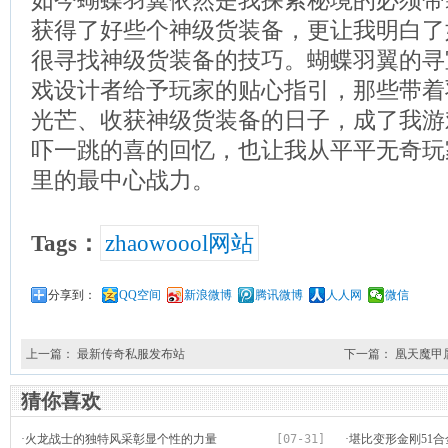
如今蝴蝶羽翼依然是我探索秘境的必须带
获得了好些个神级货装备，更让我明白了
很寻找神级货装备的技巧。蝴蝶羽翼的寻
戏设计者给予玩家的贴心指引，那些带着
光芒、收获神级货装备的日子，成了我游
吓一跳的喜的回忆，也让我从平平无奇玩
里的最中心战力。
Tags：
zhaowoool网站
分享到：
QQ空间
新浪微博
腾讯微博
人人网
微信
上一篇：
最新传奇私服发布站
下一篇：
凰天魔甲
猜你喜欢
·
火龙战士的独特风采彰显个性的力量
[07-31]
·
堪比变形金刚51