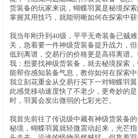
货装备的玩家来说，蝴蝶羽翼是秘境探索
掌握其用技巧，就能明晰如何在探索中获
我当年刚升到40级，平平无奇装备已贼
关，急着要一件神级货装备提升战力，但
低到离谱，交易行的价格更是高得离谱。
我：想要找神级货装备，就去秘境探索，
能帮你感知装备气息，教你如何在探索中
我立刻花重金从交易行买下一对蝴蝶羽翼
此感觉移动速度快了不老少，更奇妙的是
时，羽翼会发出微弱的七彩光芒。
我首先前往了传说级中藏有神级货装备的
秘境，蝴蝶羽翼就轻微震动起来，光芒指
头走去。沿途的怪物虽然贼猛，但靠着羽