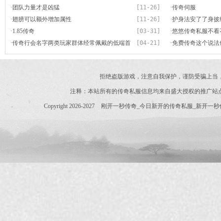
·
团队力量才是凶猛
[11-26]
·
传奇伺服
·
翅膀可以额外增加属性
[11-26]
·
护身法安了了身披
·
1.85传奇
[03-31]
了
·
悠悠传奇私服不看
·
传奇行会名字两类玩家群体经常佩戴的低端首
[04-21]
么深
·
免费传奇这个说法
饰铁手镯
可
拒绝盗版游戏，注意自我保护，谨防受骗上当
注释：本站所有的传奇私服信息均来自盛大授权的推广站
Copyright 2026-2027
刚开一秒传奇_今日新开的传奇私服_新开一秒