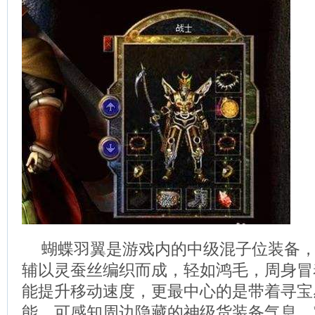
蝴蝶羽翼是游戏内的中级混子位装备
辅以灵蚕丝编织而成，轻如鸿毛，周身冒
能提升移动速度，更最中心的是带着寻宝
能，可感知周边隐藏的神级货装备气息。