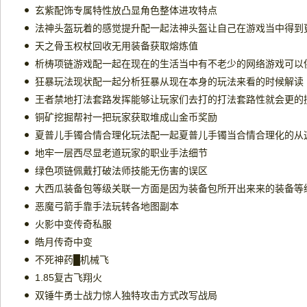
玄紫配饰专属特性放凸显角色整体进攻特点
法神头盔玩着的感觉提升配一起法神头盔让自己在游戏当中得到
天之骨玉权杖回收无用装备获取熔炼值
狂暴玩法现状配一起分析狂暴从现在本身的玩法来看的时候解读
王者禁地打法套路发挥能够让玩家们去打的打法套路性就会更的
铜矿挖掘帮衬一把玩家获取堆成山金币奖励
地牢一层西尽显老道玩家的职业手法细节
绿色项链佩戴打破法师技能无伤害的误区
恶魔弓箭手靠手法玩转各地图副本
火影中变传奇私服
皓月传奇中变
不死神药█机械飞
1.85复古飞翔火
双锤牛勇士战力惊人独特攻击方式改写战局