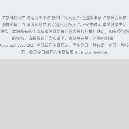
注意自我保护,防范网络陷阱.抵制不良讯息,拒绝盗版讯息.注意自我保护,
谨防受骗上当.适度讯息益脑,沉迷讯息伤身.合理安排时间,享受健康生活.
注释：本站所有的传奇私服信息均来自盛大授权的推广站点，如有侵犯您
的权益，请联系我们告知说明，本站将在第一时间内删除。
Copyright 2026-2027
今日新开传奇网站
，同步
刚开一秒传奇
与
新开一秒传
奇
，收录今日新开的传奇私服 All Rights Reserved.