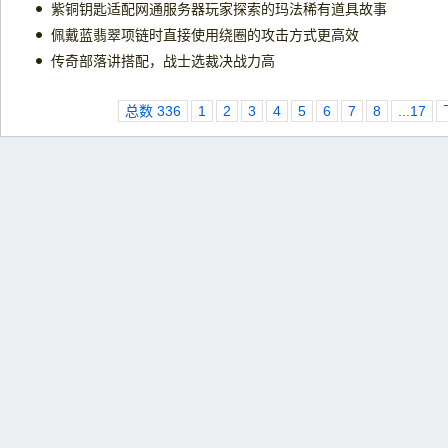
紫铜钥匙适配网通服务器玩家探索的玛法稀有道具故事
佩戴蓝翡翠项链时直接使用绕圈的攻击方式更高效
传奇部落讲搭配，战士选裁决战力高
总数 336
1
2
3
4
5
6
7
8
...17