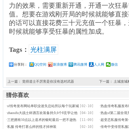
力的效果，需要重新开通，开通一次狂暴
值。想要在游戏刚开局的时候就能够直接
的话可以直接花费三十元充值一个狂暴，
时候就能够享受狂暴的属性加成。
Tags：
光柱满屏
分享到：
QQ空间
新浪微博
腾讯微博
人人网
微信
上一篇：
觉得道士不厉害是你没有选对武器
下一篇：
土城攻城
猜你喜欢
·
sf传奇发布网站单职业迷失总站所以每个玩家城
[02-10]
·
热血传奇私服发布
市参取
·
zhaosifu大战士杯酒言欢装备持久6个8玄学让他
[04-10]
·
热血sf第二届全境
玩明白了
·
三把拥有10点以上道术的银蛇最后一把不逊热
[11-09]
·
超变态私服传奇第
血之刃
·
私服 传奇打甚么样的怪才掉神装
[02-10]
·
传奇中变传世私服