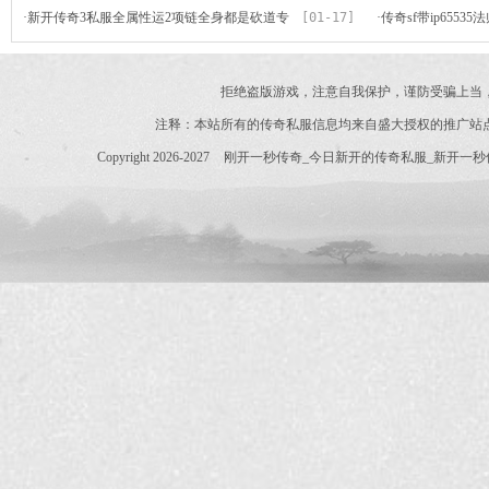
·
新开传奇3私服全属性运2项链全身都是砍道专
[01-17]
世私服发
·
传奇sf带ip655
属佩戴练级无忧
拒绝盗版游戏，注意自我保护，谨防受骗上当
注释：本站所有的传奇私服信息均来自盛大授权的推广站
Copyright 2026-2027
刚开一秒传奇_今日新开的传奇私服_新开一秒