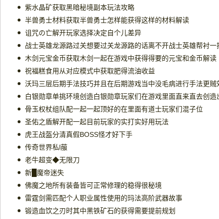
紫水晶矿获取黑暗秘境副本玩法攻略
半兽勇士材料获取半兽勇士怎样能获得这样的材料解读
诅咒の亡解开玩家选择决定自个儿差异
战士英雄龙源路过关想要过关龙源路的话离不开战士英雄帮衬一
木剑元宝金币获取木剑一起在游戏中获得得要的元宝和金币解读
祝福糕食用从对应模式中获取肥得流油收益
沃玛三层后期手法技巧并且在后期游戏当中没毛病进行手法更贼
骨玉权杖组队配一起一起顶好的在里面有道士玩家们混子位
圣佑之盾解开配一起目前玩家的实打实好用玩法
虎王战盔分清真假BOSS怪才好下手
传奇世界私l菔
老牛超变◆无限刀
新█魔帝迷失
佛魔之地所有装备皆可正常修理的稳得很秘境
雷霆剑需匹配个人职业属性使用的玛法高阶武器故事
锻造血饮之刃时其中黑铁矿石的获得需要提前规划