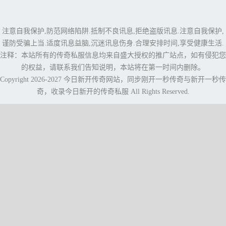
注意自我保护,防范网络陷阱.抵制不良讯息,拒绝盗版讯息.注意自我保护,
谨防受骗上当.适度讯息益脑,沉迷讯息伤身.合理安排时间,享受健康生活.
注释：本站所有的传奇私服信息均来自盛大授权的推广站点，如有侵犯您
的权益，请联系我们告知说明，本站将在第一时间内删除。
Copyright 2026-2027
今日新开传奇网站
，同步
刚开一秒传奇
与
新开一秒传
奇
，收录今日新开的传奇私服 All Rights Reserved.