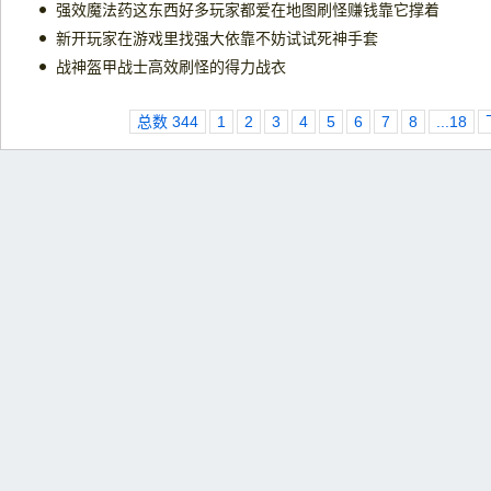
强效魔法药这东西好多玩家都爱在地图刷怪赚钱靠它撑着
新开玩家在游戏里找强大依靠不妨试试死神手套
战神盔甲战士高效刷怪的得力战衣
总数 344
1
2
3
4
5
6
7
8
...18