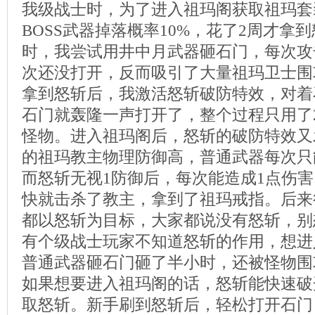
我级战士时，为了进入祖玛阁获取祖玛套
BOSS武器掉落概率10%，花了2周才拿
时，我尝试用井中月武器砸石门，每次攻
次还没打开，反而吸引了大量祖玛卫士围
拿到怒斩后，我激活怒斩破防特效，对着
石门就轰隆一声打开了，整个过程只用了
怪物。进入祖玛阁后，怒斩的破防特效又
的祖玛教主物理防御高，普通武器每次只
而怒斩无视1防御后，每次能造成1点伤
快就击杀了教主，拿到了祖玛戒指。后来
都以怒斩为目标，大家都说没有怒斩，别
有个级战士玩家不知道怒斩的作用，想进
普通武器砸石门砸了半小时，还被怪物围
如果想要进入祖玛阁的话，怒斩能快速破
取怒斩。新手刷到怒斩后，轻松打开石门