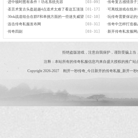
·
进中顿时图有条件！功名系统先容
[03-09]
·
传奇复古感情浪子
·
圣言术复古头盔超越4点道术太难了看这五顶顶
[01-17]
成了绝世高手
·
可离线游戏在线并
尖头盔就晓得
·
30ok战道组合在群P和单挑方面的一些迷失威望
[02-10]
·
玩传奇需要保证的
·
连击传奇私服发布网
[03-31]
·
传奇中怎样打造极
·
传奇四副
[03-31]
·
新开传奇私发服网
第三顶属性超越开
拒绝盗版游戏，注意自我保护，谨防受骗上当
注释：本站所有的传奇私服信息均来自盛大授权的推广站
Copyright 2026-2027
刚开一秒传奇_今日新开的传奇私服_新开一秒