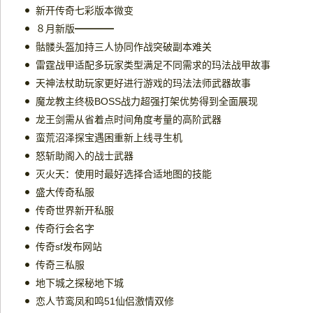
新开传奇七彩版本微变
８月新版━━━━
骷髅头盔加持三人协同作战突破副本难关
雷霆战甲适配多玩家类型满足不同需求的玛法战甲故事
天神法杖助玩家更好进行游戏的玛法法师武器故事
魔龙教主终极BOSS战力超强打架优势得到全面展现
龙王剑需从省着点时间角度考量的高阶武器
蛮荒沼泽探宝遇困重新上线寻生机
怒斩助阁入的战士武器
灭火天：使用时最好选择合适地图的技能
盛大传奇私服
传奇世界新开私服
传奇行会名字
传奇sf发布网站
传奇三私服
地下城之探秘地下城
恋人节鸾凤和鸣51仙侣激情双修