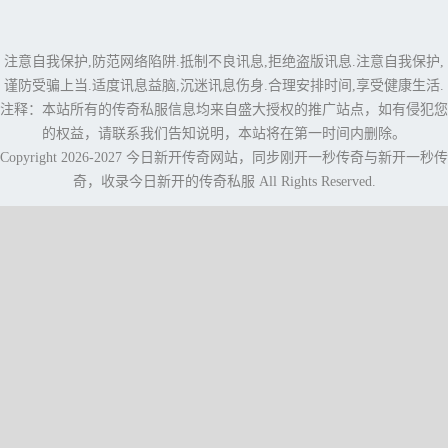
注意自我保护,防范网络陷阱.抵制不良讯息,拒绝盗版讯息.注意自我保护,
谨防受骗上当.适度讯息益脑,沉迷讯息伤身.合理安排时间,享受健康生活.
注释：本站所有的传奇私服信息均来自盛大授权的推广站点，如有侵犯您
的权益，请联系我们告知说明，本站将在第一时间内删除。
Copyright 2026-2027
今日新开传奇网站
，同步
刚开一秒传奇
与
新开一秒传
奇
，收录今日新开的传奇私服 All Rights Reserved.