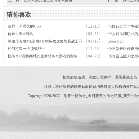
上一篇：
法师只要比道士更能耗就会赢
下一篇：
传奇法师
猜你喜欢
·
法师一个强大的职业
[11-13]
·
当红行会谁与争锋
·
传奇世界sf网站
[03-31]
·
个人对法师职业的
·
热血传奇攻4轻盔攻4青铜头盔这位简装战士不
[01-17]
·
zhaosf123
轻松
·
如何打造一个顶级战士
[11-26]
·
今日新开区传奇网
·
找传奇sf浅析商城的更新对传奇游戏的影响
[04-21]
·
传奇合击版30之
级
拒绝盗版游戏，注意自我保护，谨防受骗上当
注释：本站所有的传奇私服信息均来自盛大授权的推广站
Copyright 2026-2027
刚开一秒传奇_今日新开的传奇私服_新开一秒