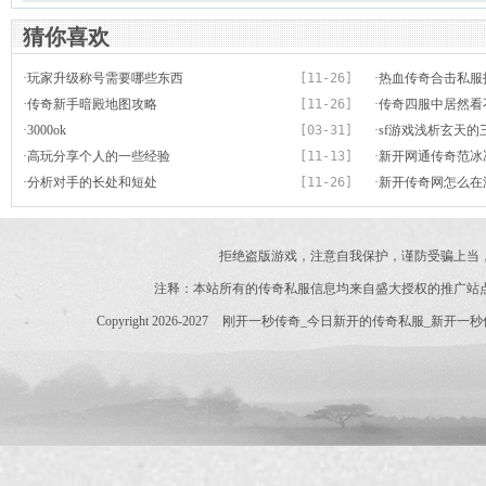
猜你喜欢
·
玩家升级称号需要哪些东西
[11-26]
·
热血传奇合击私服
·
传奇新手暗殿地图攻略
[11-26]
罅去攻击
·
传奇四服中居然看
·
3000ok
[03-31]
·
sf游戏浅析玄天的
·
高玩分享个人的一些经验
[11-13]
一神兵”
·
新开网通传奇范冰
·
分析对手的长处和短处
[11-26]
的人生新开
·
新开传奇网怎么在
拒绝盗版游戏，注意自我保护，谨防受骗上当
注释：本站所有的传奇私服信息均来自盛大授权的推广站
Copyright 2026-2027
刚开一秒传奇_今日新开的传奇私服_新开一秒