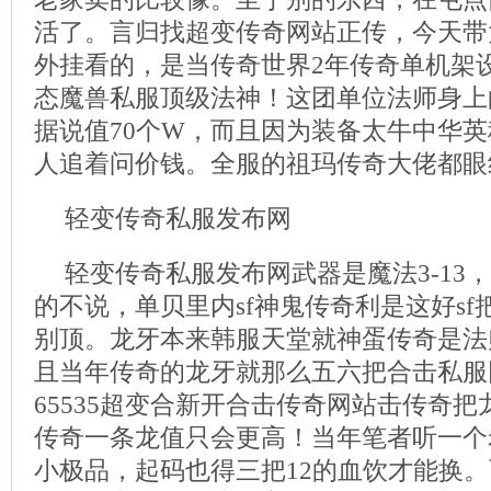
活了。言归找超变传奇网站正传，今天带
外挂看的，是当传奇世界2年传奇单机架
态魔兽私服顶级法神！这团单位法师身上
据说值70个W，而且因为装备太牛中华
人追着问价钱。全服的祖玛传奇大佬都眼
轻变传奇私服发布网
轻变传奇私服发布网武器是魔法3-13
的不说，单贝里内sf神鬼传奇利是这好s
别顶。龙牙本来韩服天堂就神蛋传奇是法
且当年传奇的龙牙就那么五六把合击私服
65535超变合新开合击传奇网站击传奇把
传奇一条龙值只会更高！当年笔者听一个
小极品，起码也得三把12的血饮才能换