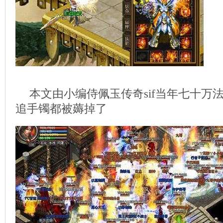
本文由小编侍佩玉传奇sif当年七十万
追手镯都被薅掉了