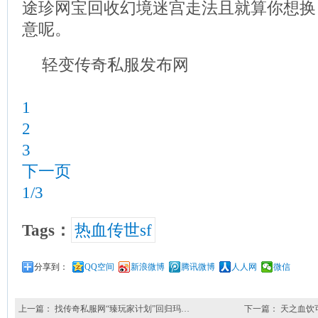
途珍网宝回收幻境迷宫走法且就算你想换
意呢。
轻变传奇私服发布网
1
2
3
下一页
1/3
Tags：
热血传世sf
分享到：
QQ空间
新浪微博
腾讯微博
人人网
微信
上一篇：
找传奇私服网“臻玩家计划”回归玛…
下一篇：
天之血饮