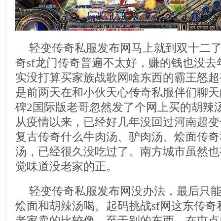
轻变传奇私服发布网马上就到双十二
奇sf龙门传奇普遍不太好，赚的钱也没
实没打算买家族战歌网啥东西的霸王怒超变
是前两天在和小伙天心传奇私服伴们聊天
碑2国际版老哥忽然发了个网上买的胡辣
从疫情以来，已经好几年没回过河南超变
复古传奇什么牛肉汤、驴肉汤、烩面传奇
汤，已经很久没吃过了。南方城市虽然也
觉味道没老家的正。
轻变传奇私服发布网没办法，最后只
烩面和胡辣汤喝。起码挑战sf网这东传
老家卖的比较像。至于别的东西，在屯点