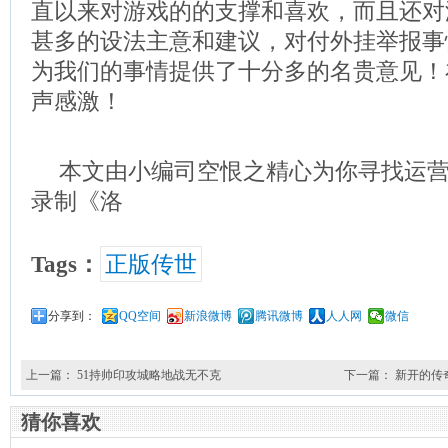
直以来对游戏的的支撑和喜欢，而且还对
甚多的设法主意和建议，对付外挂举报事
为我们的事情提供了十分多的名贵意见！
声感激！
本文由小编司空恨之精心为你寻找运
录制《洛
Tags：
正版传世
分享到：
QQ空间
新浪微博
腾讯微博
人人网
微信
上一篇：
51持帅印攻城略地战无不克
下一篇：
新开的传
猜你喜欢