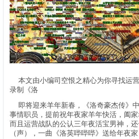
本文由小编司空恨之精心为你寻找运
录制《洛
即将迎来羊年新春，《洛奇豪杰传》
事情职员，提前祝年夜家羊年快活，阖家
而且运营战队的公认三年夜活宝男神，还
（声），一曲《洛英哔哔哔》送给年夜家