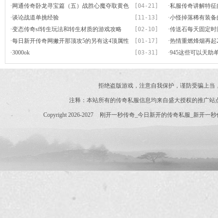
·
网通传奇卧龙寻宝篇（五）战胜心魔夺取黄色
[04-21]
·
私服传奇讲解特征
夜明珠
·
谈论战道单挑经验
[11-13]
·
小怪掉落稀有装备
·
变态传奇sf转生玩法和转生材质的游戏攻略
[02-10]
·
传送石每天固定时
·
每日新开传奇网撇开那顶攻5的另有这4顶属性
[01-17]
具
·
热情重燃烽烟再起
优良的顶尖青铜头盔
·
3000ok
[03-31]
轻巧渡过老手期
·
945这些可以天
拒绝盗版游戏，注意自我保护，谨防受骗上当
注释：本站所有的传奇私服信息均来自盛大授权的推广站
Copyright 2026-2027
刚开一秒传奇_今日新开的传奇私服_新开一秒