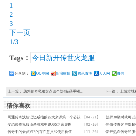
1
2
3
下一页
1/3
Tags：
今日新开传世火龙服
分享到：
QQ空间
新浪微博
腾讯微博
人人网
微信
上一篇：
悠悠传奇私服盘点四个防4极品手镯…
下一篇：
土城攻城
猜你喜欢
·
网通传奇浅析记忆戒指的四大来源第一个公认
[04-21]
·
法师30级时就可
最后一个冷门
·
变态传奇私服谈谈游戏中BOSS之家舆图
[02-10]
·
热血传奇客户端超
·
传奇中的会员VIP的存在意义和使用价值
[11-26]
们运用的就都是
·
新开热血传奇私服