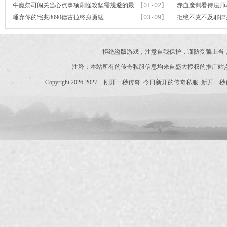
·
牛魔祭司闯关当心点事项刷怪攻坚需规避的最
[01-02]
较手游那里
·
赤血魔剑看待法师
中心问题
·
唾弃你的宅兆8090德古拉终身勇猛
[03-09]
一些心得
·
拒绝不克不及耶律齐du
拒绝盗版游戏，注意自我保护，谨防受骗上当
注释：本站所有的传奇私服信息均来自盛大授权的推广站
Copyright 2026-2027
刚开一秒传奇_今日新开的传奇私服_新开一秒