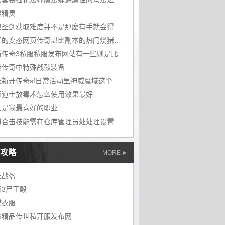
髅精灵
静寂圣剑获取难度并不是那麽有手就会得要多方面准备
新开的变态网页传奇堪比副本的热门烧猪地图石墓阵
最新传奇3私服私服发布网站有一些则是比较边沿化的问
析传奇中特殊战鼓装备
今天新开传奇sf日常活动里神威魔域这个活动应当怎样做
奇道士放毒术怎么使用效果最好
士是我最喜好的职业
道合击技能需在仓库管理员处处理设置
攻略
MORE
王战盔
奇3尸王殿
蝶衣服
76精品传世私开服发布网