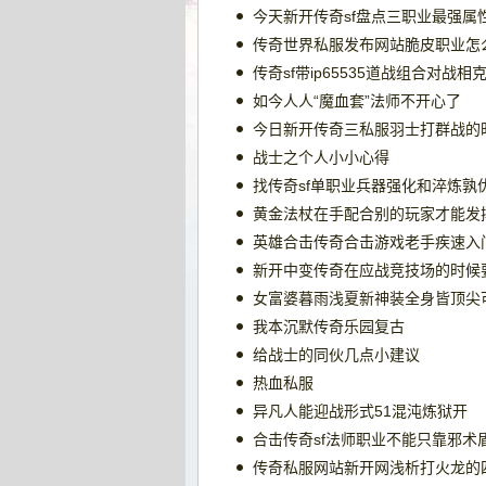
今天新开传奇sf盘点三职业最强
传奇世界私服发布网站脆皮职业怎
传奇sf带ip65535道战组合对战
如今人人“魔血套”法师不开心了
今日新开传奇三私服羽士打群战的
战士之个人小小心得
找传奇sf单职业兵器强化和淬炼孰
黄金法杖在手配合别的玩家才能发
英雄合击传奇合击游戏老手疾速入
新开中变传奇在应战竞技场的时候
女富婆暮雨浅夏新神装全身皆顶尖
我本沉默传奇乐园复古
给战士的同伙几点小建议
热血私服
异凡人能迎战形式51混沌炼狱开
合击传奇sf法师职业不能只靠邪术
传奇私服网站新开网浅析打火龙的