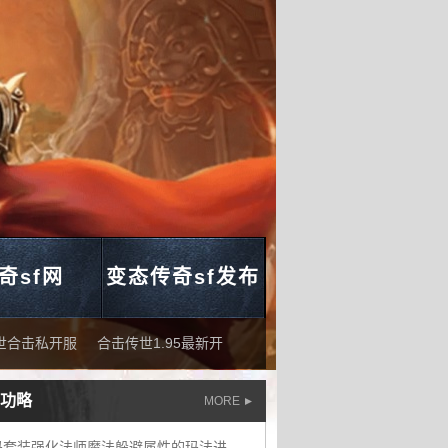
奇sf网
变态传奇sf发布
世合击私开服
合击传世1.95最新开
功略
MORE
祖玛套装强化法师魔法躲避属性的玛法进阶套装故事