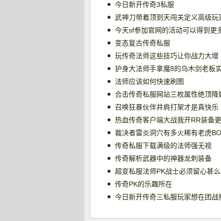
今日新开传奇3私服
武神刀带着顶到天闯关定义高级玩
今天sf参加官网的活动可以得到更
变态复古传奇私服
玩传奇法师这些技巧让你战力大增
护身大法师手拿魔8的乌木剑老板
法师应该如何快速刷图
合击传奇私服网站三枚属性绝顶降
召唤狂暴伙伴并肩打架才是真快乐
热血传奇客户端大战我开RR装备
裁决者雷炎洞穴有多火稀有老虎BO
传奇私服下载满级的法师强无视
传奇解析武器中的神器龙刺装备
超变私服法师PK战士必须留心甚么
传奇PK的乐趣所在
今日新开传奇三私服玩家想在团战