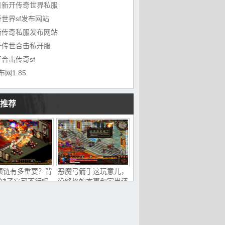
日新开传奇世界私服
世界sf发布网站
新传奇私服发布网站
开传世合击私开服
合击传奇sf
布网1.85
推荐
项链有多重要？背
恶魔弓箭手这玩意儿，
缺了它可不行呢
没够格的本事和家当还
真搞不定？