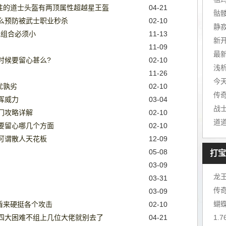
属性的道士头盔有两顶属性超越星王盔
04-21
骷
么预防被武士职业秒杀
02-10
相克组合必须小
11-13
11-09
时候要留心甚么?
02-10
浅
11-26
优孰劣
02-10
传
挥威力
03-04
战
门攻略详解
02-10
道
要留心哪几个方面
02-10
可谓散人天花板
12-09
05-08
打宝
03-09
龙
03-31
传
03-09
蝴
盾来硬挺各个攻击
02-10
四大困难不组上几位大佬就别去了
04-21
1.