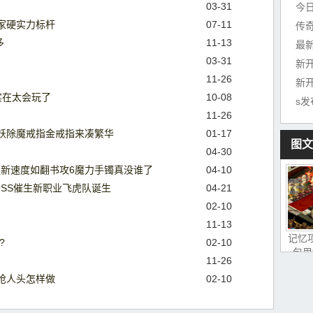
03-31
今
家硬实力标杆
07-11
传奇
多
11-13
最
03-31
新
11-26
新开
实在太会玩了
10-08
s发
11-26
妖除魔戒指金戒指来凑繁华
01-17
图文
04-30
更新速度如翻书攻6魔力手镯真没谁了
04-10
SS催生新职业飞虎队诞生
04-21
02-10
11-13
记忆
?
02-10
包里
11-26
抢人头怎样做
02-10