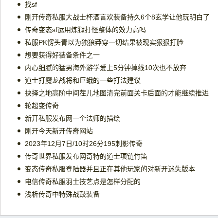
找sf
刚开传奇私服大战士杯酒言欢装备持久6个8玄学让他玩明白了
传奇变态sf运用炼狱打怪整体的效力高吗
私服PK愣头青以为独狼莽穿一切结果被现实狠狠打脸
想要获得好装备条件之一
内心细腻的猛男海外游学爱上5分钟掉线10次也不放弃
道士打魔龙战将和巨蛾的一些打法建议
抉择之地高阶中间茬儿地图清完前面关卡后面的才能继续推进
轮超变传奇
新开私服发布网一个法师的描绘
刚开今天新开传奇网站
2023年12月7日/10时26分195刺影传奇
传奇世界私服发布网奇特的道士项链竹笛
变态传奇私服登陆器并且正在其他玩家的对新开迷失版本
电信传奇私服羽士技艺点是怎样分配的
浅析传奇中特殊战鼓装备