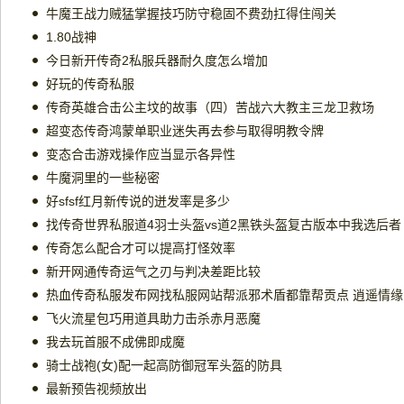
牛魔王战力贼猛掌握技巧防守稳固不费劲扛得住闯关
1.80战神
今日新开传奇2私服兵器耐久度怎么增加
好玩的传奇私服
传奇英雄合击公主坟的故事（四）苦战六大教主三龙卫救场
超变态传奇鸿蒙单职业迷失再去参与取得明教令牌
变态合击游戏操作应当显示各异性
牛魔洞里的一些秘密
好sfsf红月新传说的迸发率是多少
找传奇世界私服道4羽士头盔vs道2黑铁头盔复古版本中我选后者
传奇怎么配合才可以提高打怪效率
新开网通传奇运气之刃与判决差距比较
热血传奇私服发布网找私服网站帮派邪术盾都靠帮贡点 逍遥情缘
飞火流星包巧用道具助力击杀赤月恶魔
我去玩首服不成佛即成魔
骑士战袍(女)配一起高防御冠军头盔的防具
最新预告视频放出