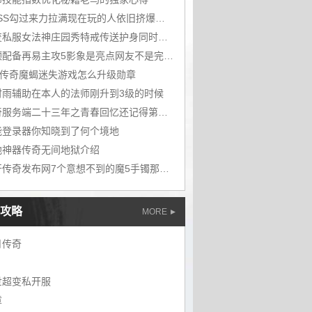
BOSS勾过来力拉满现在玩的人依旧挤爆地图
中变私服女法神庄园秀特戒传送护身同时在手浑身写满豪横
绝顶配备再易主攻5影象是亮点网友不是完整体
80传奇魔蝎迷失游戏怎么升级勋章
时雨辅助在本人的法师刚升到3级的时候
传奇服务端二十三年之青春回忆还记得第一次踏入玛法时的场景吗
能登录器你知晓到了何个境地
地神器传奇无间地狱介绍
新开传奇发布网7个意想不到的魔5手镯那对防2魔5的大手镯真不错
攻略
MORE
月传奇
世超变私开服
章