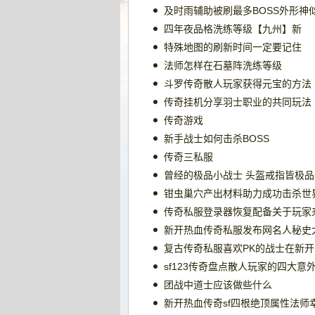
及时雨辅助被刷最多BOSS外形神
四年夜品格洗练等级【九州】新
特殊地图的刷新时间一定要记住
法师怎样在石墓阵洗练等级
斗罗传奇散人玩家获得元宝的方法
传奇挂机分享羽士职业的共同玩法
传奇游戏
新手战士如何击杀BOSS
传奇三私服
曾经的极品小战士 头盔戒指皆极
钳虫巢穴产出材料助力成功击杀世界
传奇私服登录器恢复配备关于玩家
新开热血传奇私服发布网名人秘史
复古传奇私服喜欢PK的战士在新
sf123传奇盘点散人玩家的四大
团战中道士应该做些什么
新开热血传奇sf四根绝顶属性法师