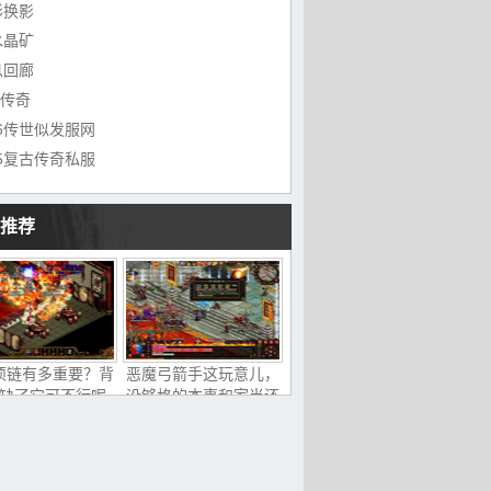
形换影
水晶矿
息回廊
f传奇
76传世似发服网
85复古传奇私服
推荐
项链有多重要？背
恶魔弓箭手这玩意儿，
缺了它可不行呢
没够格的本事和家当还
真搞不定？