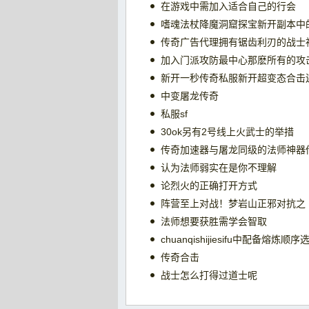
在游戏中需加入适合自己的行会
嗜魂法杖降魔洞窟探宝新开副本中
传奇广告代理拥有锯齿利刃的战士
加入门派攻防最中心那麽所有的攻
新开一秒传奇私服新开超变态合击
中变屠龙传奇
私服sf
30ok另有2号线上火武士的举措
传奇加速器与屠龙同级的法师神器
认为法师弱实在是你不理解
论烈火的正确打开方式
阵营至上对战！梦岩山正邪对抗之
法师想要获胜需学会智取
chuanqishijiesifu中配备熔炼顺
传奇合击
战士怎么打得过道士呢