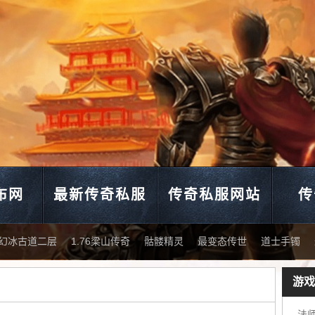
布网
最新传奇私服
传奇私服网站
传
幻冰古道二层
1.76梁山传奇
骷髅精灵
最变态传世
道士手镯
游戏
法