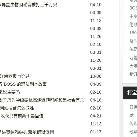
似异星生物因谣言被打上千万只
04-10
03-09
11-13
03-09
1
11-26
及
02-10
03-31
万
11-26
天
03-31
品江南老板也穿过
10-08
 BOSS 的玛法副本故事
04-09
来说主要吗
02-10
打宝
太子丹为冲级硬抗高烧退游可能和黑社会有关
04-10
日
开网站擂台怎么取胜
02-10
龙
意外收获只有前两个最靠谱
04-21
传
11-13
幸运链运2魔4灯笼项链很低调
01-17
纹