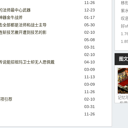
11-26
移
的法师最中心武器
12-23
紫
神器金牛战斧
01-17
叹
击全部都是法师和战士主导
05-30
好s
连斩技艺撇开遭到技艺的影
02-10
1.
05-08
1.
03-31
02-10
图文
传说能招祖玛卫士却无人愿佩戴
04-10
03-09
11-13
03-09
11-26
记忆
序选项引荐
02-10
包里
03-31
11-26