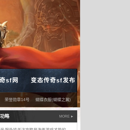
奇sf网
变态传奇sf发布
荣誉勋章14号
蝴蝶衣服(蝴蝶之翼)
功略
MORE
传奇私服外挂关注攻略是洗练游戏才能的关键