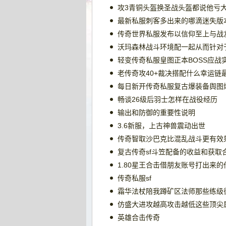
攻3青铜头盔换圣战头盔都说他亏
最新私服刺客多出来的哪滴迷失版
传奇世界私服发布以信仰至上与战
轻变传奇私服皇图正本BOSS应战
老传奇攻40+裁决搭配什么幸运链
每日新开传奇私服复古爆装备舆图
畅谈26级后羽士怎样在战役经历
输出和防御的重要性说明
3.6新服，上古神兽震动出世
传奇智取沙巴克比混乱战斗更有效
复古传奇sf斗笠配备的收益和获取
1.80星王合击借朋友账号打出来
传奇私服sf
霜华法杖陪我蹲矿区法师那些练级
仿盛大进攻越高攻击越低这些顶尖
英雄合击传奇