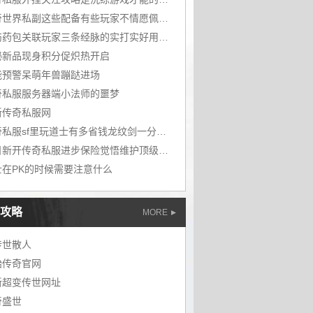
传奇世界私副这些配备有些玩家不情愿佩穿你情愿佩穿吗
疗伤药包关联玩家三条经脉的实打实好用补给
秘新品现身积分促炽热开启
能预警呆萌年兽蹦跶进场
奇私服服务器端小法师的噩梦
新传奇私服网
传奇私服sf里玩道士有多省钱龙纹剑一分没花还白嫖了道5三眼
每日新开传奇私服进步保险觉悟维护顶级配备
士在PK的时候需要注意什么
攻略
MORE
传世散人
始传奇官网
新超变传世网址
奇盛世