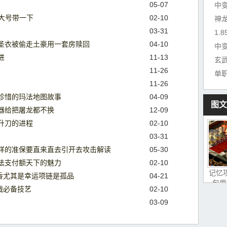
05-07
中
让大号带一下
02-10
神
03-31
1.
圣衣被偷走土豪用一套房赎回
04-10
中
进
11-13
玄
11-26
单
11-26
珍惜的玛法地图故事
04-09
图文
器给把屠龙都不换
12-09
升刀的进程
02-10
03-31
样的准保要直来直去引开去攻击解读
05-30
法支付额天下的魅力
02-10
记忆
香尤其是幸运项链是孤品
04-21
包里
战必备技艺
02-10
03-09