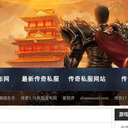
布网
最新传奇私服
传奇私服网站
传
静寂左手
传奇1.76私服发布网
紫铜斧
zhaowoool.com
传世17
游戏
网通发布网