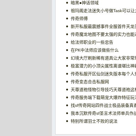
暗黑●神话领域
祖玛阁走法迷失小号做Task可以
传奇师傅
新开私服最震撼事件全服首件天龙
传奇魔龙地图不要太强的实力也能
给法师职业的一些忠告
在PK中法师应该做些什么
幻境大厅刷新稀有道具让大家非常
极富潜力的小顶尖属性离谱堪比神
传奇私服开区仙剑迷失版本每个人
传奇变态合击私服网
天尊道袍怪物引导技巧天尊道袍这
传奇服务端下载萌宠大爆炸特征玩
找sf传奇网站四件战士极品装备真
我本沉默传奇sf圣言术法师单兵作
特别所谓羽士不败的说法