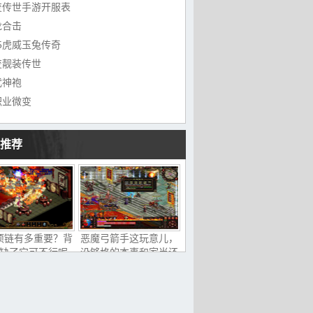
变传世手游开服表
龙合击
85虎威玉兔传奇
变靓装传世
武神袍
职业微变
推荐
项链有多重要？背
恶魔弓箭手这玩意儿，
缺了它可不行呢
没够格的本事和家当还
真搞不定？