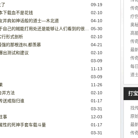
大了
09-19
本下载血不是花钱
02-10
友并肩如神话般的道士—木北道
04-10
奥
沃玛森林战斗环境配一起从而针对于自己的贼能打用处还是能够让人们看到的很一眼看穿挺带劲的一种占占优势解读
05-30
高
实行形式剖析
02-10
传
最强的那根连8L都羡慕
04-21
最
爆出测试和建议
02-10
03-09
11-13
道
03-09
果
11-26
合并方法
02-10
打宝
的传送戒指归谁
01-17
找
03-31
原
往事
12-03
最
属性的死神手套车载斗量
01-17
03-31
传