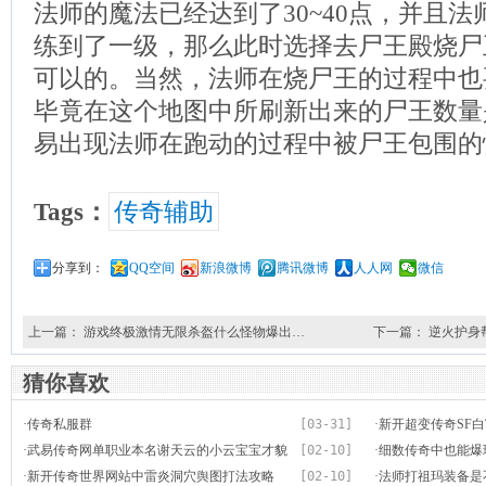
法师的魔法已经达到了30~40点，并且
练到了一级，那么此时选择去尸王殿烧尸
可以的。当然，法师在烧尸王的过程中也
毕竟在这个地图中所刷新出来的尸王数量
易出现法师在跑动的过程中被尸王包围的
Tags：
传奇辅助
分享到：
QQ空间
新浪微博
腾讯微博
人人网
微信
上一篇：
游戏终极激情无限杀盔什么怪物爆出…
下一篇：
逆火护身
猜你喜欢
·
传奇私服群
[03-31]
·
新开超变传奇SF白
·
武易传奇网单职业本名谢天云的小云宝宝才貌
[02-10]
装备全是惊喜
·
细数传奇中也能爆珍
·
新开传奇世界网站中雷炎洞穴舆图打法攻略
[02-10]
·
法师打祖玛装备是