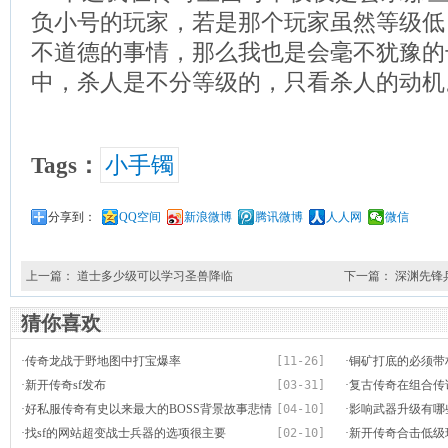
负小号的玩家，若是那个玩家虽然等级低
不道德的事情，那么我也是会毫不犹豫的
中，杀人是不分等级的，只看杀人的动机
Tags：
小手镯
分享到：
QQ空间
新浪微博
腾讯微博
人人网
微信
上一篇：
道士多少级可以学习圣兽降临
下一篇：
深渊先锋
猜你喜欢
·
传奇龙战于野地图中打宝爆率
[11-26]
·
铜矿打底的必须带
·
新开传奇sf发布
[03-31]
们很好的去玩
·
复古传奇在组合传
·
好私服传奇有史以来最大的BOSS背景故事悲情
[04-10]
·
影响武器升级有哪
原是玛法守护神
·
找sf的网站超变战士兵器的选项很主要
[02-10]
·
新开传奇合击低级