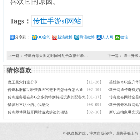
喜欢它的原因。
Tags：
传世手游sf网站
分享到：
QQ空间
新浪微博
腾讯微博
人人网
微信
上一篇：
传送石每天固定时间可配合双倍经验…
下一篇：
道士升级
猜你喜欢
·
魔王巢穴打宝分享
[11-26]
·
英雄传奇职业升华
·
传奇私服辅助轻变真天宫进不去怎样办怎么通
[02-10]
·
新开网通传奇有好
关
·
传奇服务端在外G众多的特别特戒玩家的配备怎
[01-17]
的
·
传奇发布网站全是
么佩戴
·
畅谈对三职业的小我感受
[03-09]
单挑小白杀得比他
·
新开传奇私服网站
·
传奇师傅网新开网站游戏傍边的项链
[02-10]
沙漠怪物多角虫
·
新职业抽象曝光玩
拒绝盗版游戏，注意自我保护，谨防受骗上当