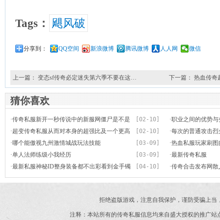
Tags：
飓风破
分享到：
QQ空间
新浪微博
腾讯微博
人人网
微信
上一篇：
变态sf传奇必定迷失第六季不要在这…
下一篇：
热血传奇
猜你喜欢
·
传奇私服新开一秒传说中的新服网僵尸是不是
[02-10]
·
职业之间的优势与
也是一个高级精英
·
超变传奇私服从而对本身的超强比及一个更高
[02-10]
·
每次的普通攻击烈
层次的洗练
·
哪个能傲视九州激情城战玩法技能
[03-09]
·
热血私服玩家刷图
·
单人法师练级小我经历
[03-09]
·
最新传奇私服
·
最新私服神秘ID整身装备都不出彩看到金手镯
[04-10]
·
传奇合击发布网散
绷不住了
办法引荐
拒绝盗版游戏，注意自我保护，谨防受骗上当
注释：本站所有的传奇私服信息均来自盛大授权的推广站